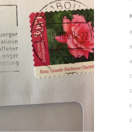
B
B
B
C
D
E
E