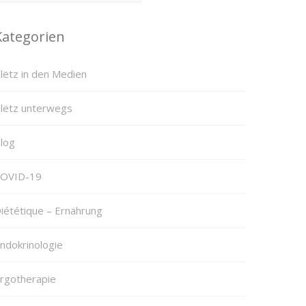
Kategorien
lëtz in den Medien
lëtz unterwegs
log
OVID-19
iététique – Ernährung
ndokrinologie
rgotherapie