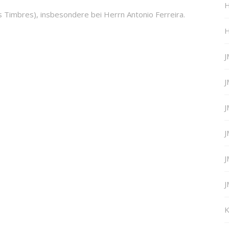
H
s Timbres), insbesondere bei Herrn Antonio Ferreira.
H
J
J
J
J
J
J
K