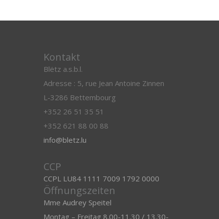
Kontakt
Blëtz a.s.b.l.
Adresse : 5, rue Jean Antoine Zinnen
L-3286 Bettembourg
+352 26 51 35 51
+352 621 88 00 88
info@bletz.lu
CCP
CCPL LU84 1111 7009 1792 0000
Öffnungszeiten
Mme Audrey Speitel
Montag – Freitag 8.00-11.30 / 13.30-