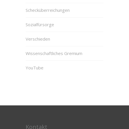
Schecküberreichungen
Sozialfürsorge
Verschieden
Wissenschaftliches Gremium
YouTube
Kontakt