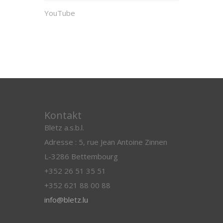
YouTube
Kontakt
Blëtz a.s.b.l.
Adresse : 5, rue Jean Antoine Zinnen
L-3286 Bettembourg
+352 26 51 35 51
+352 621 88 00 88
info@bletz.lu