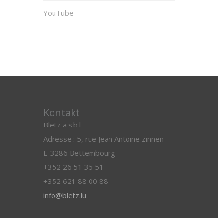
YouTube
Kontakt
Blëtz a.s.b.l.
Adresse : 5, rue Jean Antoine Zinnen
L-3286 Bettembourg
+352 26 51 35 51
+352 621 88 00 88
info@bletz.lu