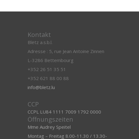
Kontakt
Blëtz a.s.b.l.
Adresse : 5, rue Jean Antoine Zinnen
L-3286 Bettembourg
+352 26 51 35 51
+352 621 88 00 88
info@bletz.lu
CCP
CCPL LU84 1111 7009 1792 0000
Öffnungszeiten
Mme Audrey Speitel
Montag – Freitag 8.00-11.30 / 13.30-