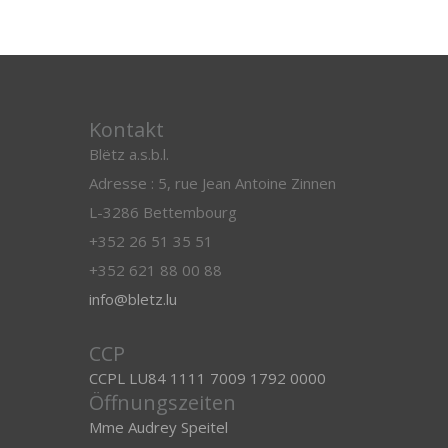
Kontakt
Blëtz a.s.b.l.
Adresse : 5, rue Jean Antoine Zinnen
L-3286 Bettembourg
+352 26 51 35 51
+352 621 88 00 88
info@bletz.lu
CCP
CCPL LU84 1111 7009 1792 0000
Öffnungszeiten
Mme Audrey Speitel