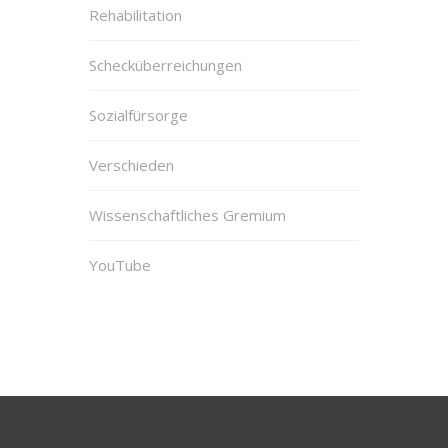
Rehabilitation
Schecküberreichungen
Sozialfürsorge
Verschieden
Wissenschaftliches Gremium
YouTube