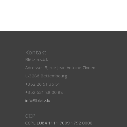
Kontakt
Blëtz a.s.b.l.
Adresse : 5, rue Jean Antoine Zinnen
L-3286 Bettembourg
+352 26 51 35 51
+352 621 88 00 88
info@bletz.lu
CCP
CCPL LU84 1111 7009 1792 0000