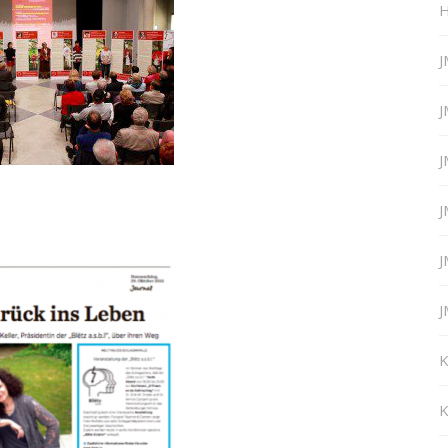
H
J
J
J
J
J
J
K
K