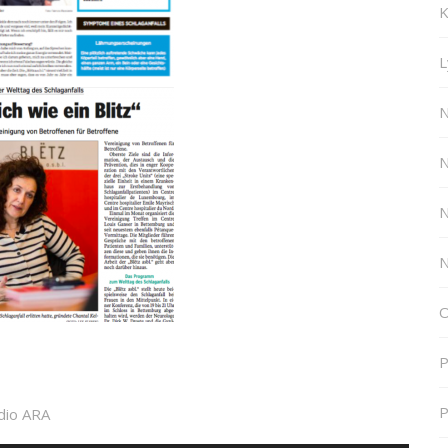
K
L
N
N
N
N
O
P
P
adio ARA