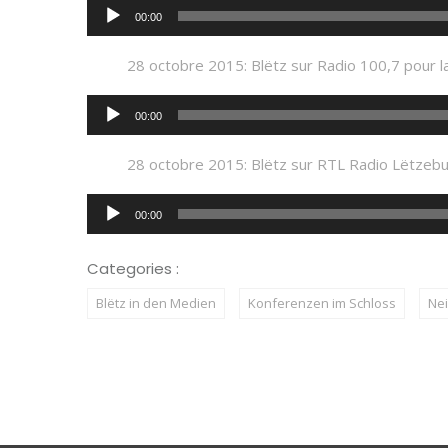
Audio-
00:00
Player
28 octobre 2015: Blëtz sur Radio 100,7 pour l
Audio-
00:00
Player
28 octobre 2015: Blëtz sur RTL Radio Lëtzebu
Audio-
00:00
Player
Categories :
Blëtz in den Medien
Konferenzen im Schloss
Ne