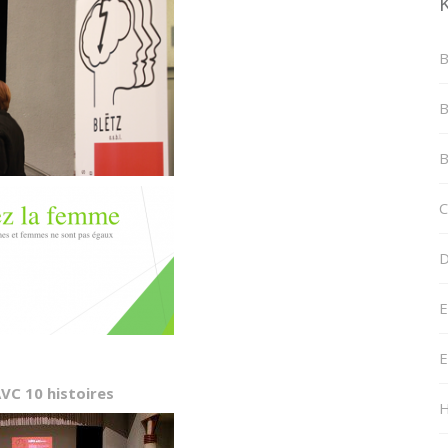
B
B
B
C
D
E
E
VC 10 histoires
H