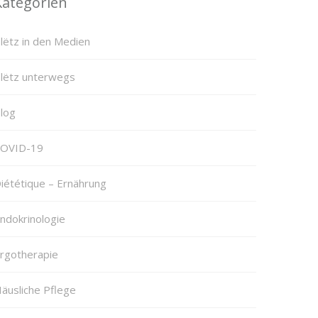
Kategorien
lëtz in den Medien
lëtz unterwegs
log
OVID-19
iététique – Ernährung
ndokrinologie
rgotherapie
äusliche Pflege