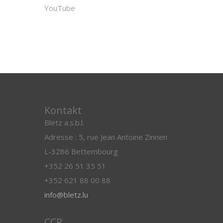
YouTube
Kontakt
Blëtz a.s.b.l.
Adresse : 5, rue Jean Antoine Zinnen
L-3286 Bettembourg
+352 26 51 35 51
+352 621 88 00 88
info@bletz.lu
CCP