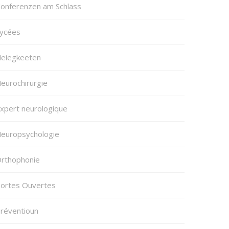
onferenzen am Schlass
ycées
eiegkeeten
eurochirurgie
xpert neurologique
europsychologie
rthophonie
ortes Ouvertes
réventioun