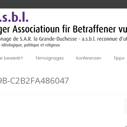
r bewierkt?
Témoignages
Konferenzen
Tipps
9B-C2B2FA486047
S
f