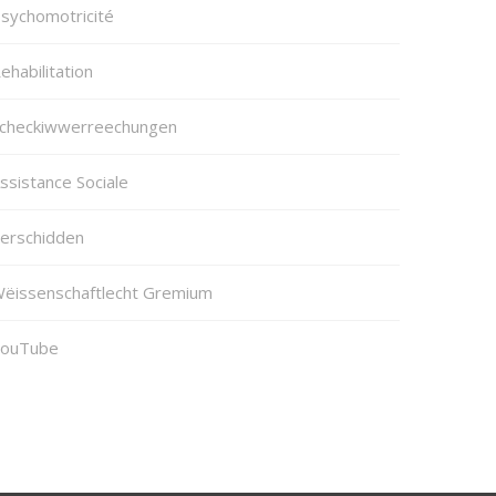
sychomotricité
ehabilitation
checkiwwerreechungen
ssistance Sociale
erschidden
ëissenschaftlecht Gremium
ouTube