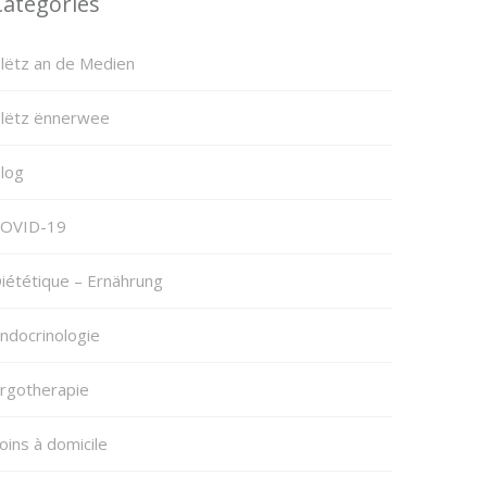
Categories
lëtz an de Medien
lëtz ënnerwee
log
OVID-19
iététique – Ernährung
ndocrinologie
rgotherapie
oins à domicile