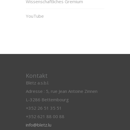
Wissenschaftliches Gremium
YouTube
Kontakt
Blëtz a.s.b.l.
Adresse : 5, rue Jean Antoine Zinnen
L-3286 Bettembourg
+352 26 51 35 51
+352 621 88 00 88
info@bletz.lu