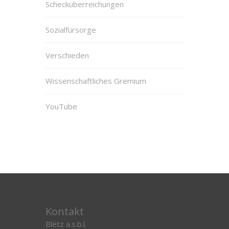
Schecküberreichungen
Sozialfürsorge
Verschieden
Wissenschaftliches Gremium
YouTube
Kontakt
Blëtz a.s.b.l.