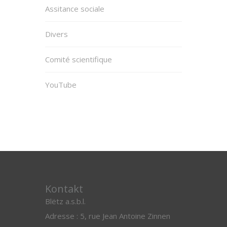
Assitance sociale
Divers
Comité scientifique
YouTube
Kontakt
Blëtz a.s.b.l.
Adresse : 5, rue Jean Antoine Zinnen