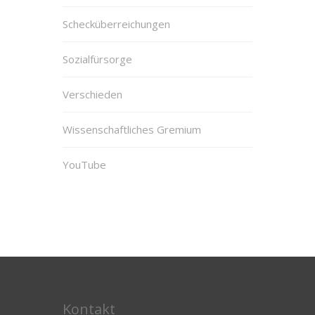
Schecküberreichungen
Sozialfürsorge
Verschieden
Wissenschaftliches Gremium
YouTube
Kontakt