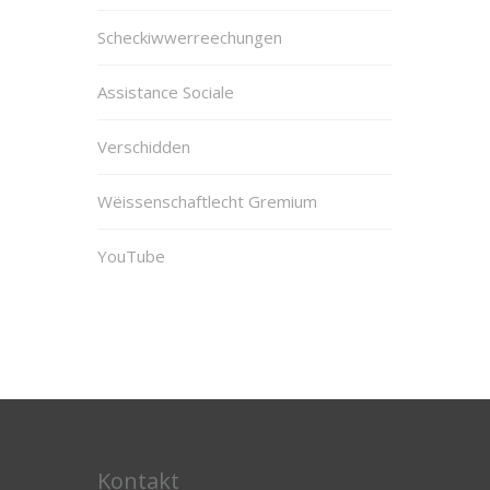
Scheckiwwerreechungen
Assistance Sociale
Verschidden
Wëissenschaftlecht Gremium
YouTube
Kontakt