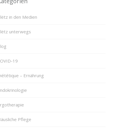
Kategorien
lëtz in den Medien
lëtz unterwegs
log
OVID-19
iététique – Ernährung
ndokrinologie
rgotherapie
äusliche Pflege