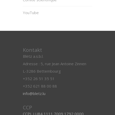
YouTube
Kontakt
Blëtz a.s.b.l.
Adresse : 5, rue Jean Antoine Zinnen
L-3286 Bettembourg
+352 26 51 35 51
+352 621 88 00 88
info@bletz.lu
CCP
CCPL LU84 1111 7009 1792 0000