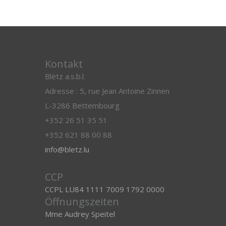
Kontakt
Blëtz a.s.b.l.
Adresse : 5, rue Jean Antoine Zinnen
L-3286 Bettembourg
+352 26 51 35 51
+352 621 88 00 88
info@bletz.lu
CCP
CCPL LU84 1111 7009 1792 0000
Öffnungszeiten
Mme Audrey Speitel