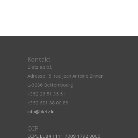
Kontakt
Blëtz a.s.b.l.
Adresse : 5, rue Jean Antoine Zinnen
L-3286 Bettembourg
+352 26 51 35 51
+352 621 88 00 88
info@bletz.lu
CCP
CCPL LU84 1111 7009 1792 0000