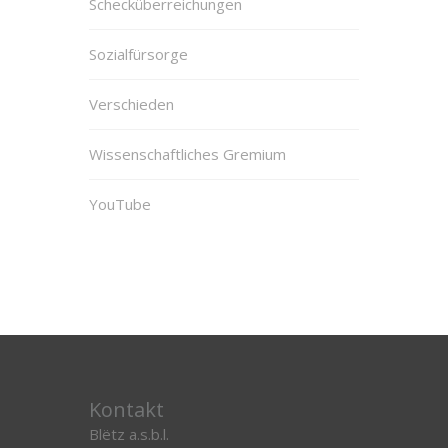
Schecküberreichungen
Sozialfürsorge
Verschieden
Wissenschaftliches Gremium
YouTube
Kontakt
Blëtz a.s.b.l.