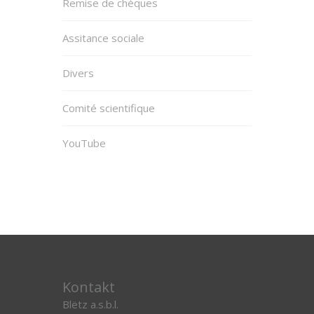
Remise de chèques
Assitance sociale
Divers
Comité scientifique
YouTube
Kontakt
Blëtz a.s.b.l.