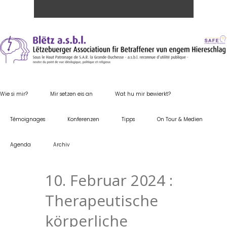
Wie si mir?
Mir setzen eis an
Wat hu mir bewierkt?
Témoignages
Konferenzen
Tipps
On Tour & Medien
Agenda
Archiv
10. Februar 2024 :
Therapeutische
körperliche