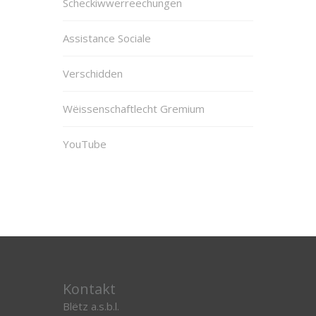
Scheckiwwerreechungen
Assistance Sociale
Verschidden
Wëissenschaftlecht Gremium
YouTube
Kontakt
Blëtz a.s.b.l.