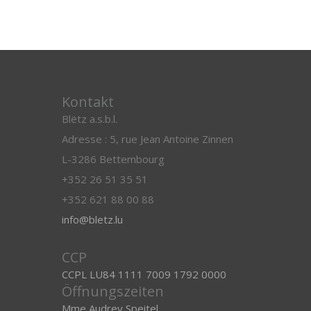
Kontakt
Blëtz a.s.b.l.
Adresse : 5, rue Jean Antoine Zinnen
L-3286 Bettembourg
+352 26 51 35 51
+352 621 88 00 88
info@bletz.lu
CCP
CCPL LU84 1111 7009 1792 0000
Öffnungszeiten
Mme Audrey Speitel