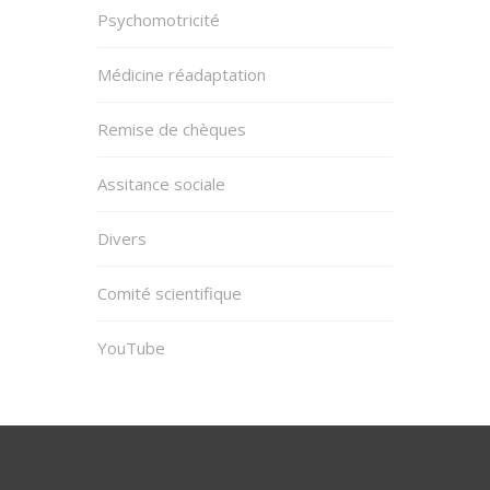
Psychomotricité
Médicine réadaptation
Remise de chèques
Assitance sociale
Divers
Comité scientifique
YouTube