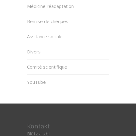
Médicine réadaptation
Remise de chèques
Assitance sociale
Divers
Comité scientifique
YouTube
Kontakt
Blëtz a.s.b.l.