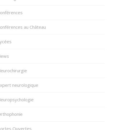
onférences
onférences au Château
ycées
News
eurochirurgie
xpert neurologique
europsychologie
rthophonie
ortes Ouvertes