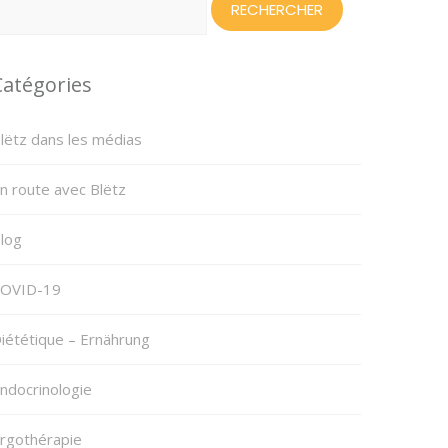
Catégories
lëtz dans les médias
n route avec Blëtz
log
OVID-19
iététique – Ernährung
ndocrinologie
rgothérapie