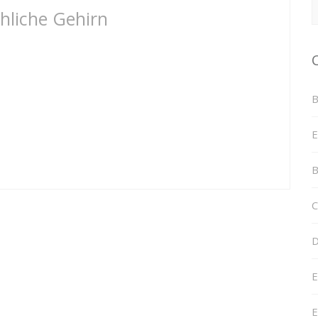
hliche Gehirn
B
E
B
C
D
E
E