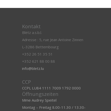
Kontakt
Blëtz a.s.b.l.
Adresse : 5, rue Jean Antoine Zinnen
L-3286 Bettembourg
+352 26 51 35 51
+352 621 88 00 88
info@bletz.lu
CCP
CCPL LU84 1111 7009 1792 0000
Öffnungszeiten
Mme Audrey Speitel
Montag – Freitag 8.00-11.30 / 13.30-