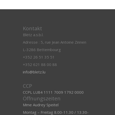
Kontakt
Blëtz a.s.b.l.
Adresse : 5, rue Jean Antoine Zinnen
L-3286 Bettembourg
+352 26 51 35 51
+352 621 88 00 88
info@bletz.lu
CCP
CCPL LU84 1111 7009 1792 0000
Öffnungszeiten
Mme Audrey Speitel
Montag – Freitag 8.00-11.30 / 13.30-