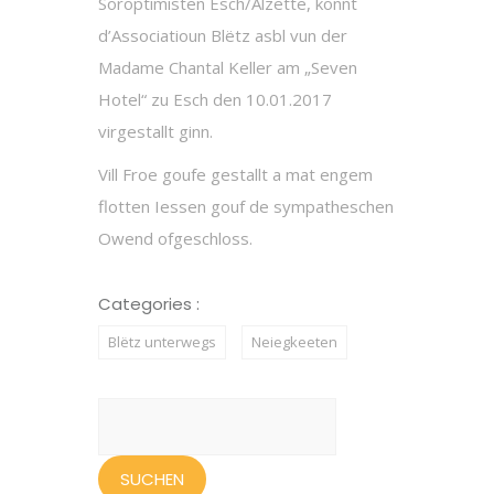
Soroptimisten Esch/Alzette, konnt
d’Associatioun Blëtz asbl vun der
Madame Chantal Keller am „Seven
Hotel“ zu Esch den 10.01.2017
virgestallt ginn.
Vill Froe goufe gestallt a mat engem
flotten Iessen gouf de sympatheschen
Owend ofgeschloss.
Categories :
Blëtz unterwegs
Neiegkeeten
Suchen
nach: