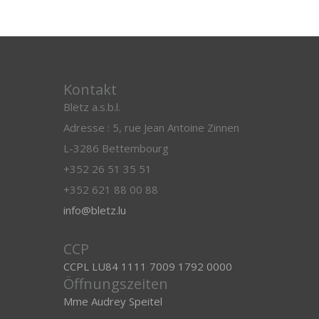
Kontakt
Blëtz a.s.b.l.
Adresse : 5, rue Jean Antoine Zinnen
L-3286 Bettembourg
+352 26 51 35 51
+352 621 88 00 88
info@bletz.lu
CCP
CCPL LU84 1111 7009 1792 0000
Öffnungszeiten
Mme Audrey Speitel