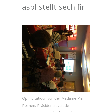
asbl stellt sech fir
Op Invitatioun vun der Madame Pia
Reimen, Präsidentin vun de