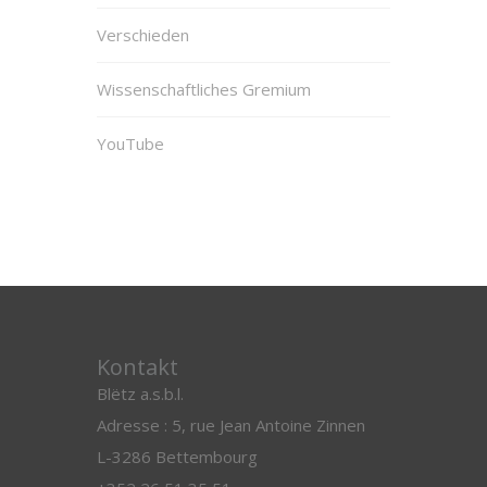
Verschieden
Wissenschaftliches Gremium
YouTube
Kontakt
Blëtz a.s.b.l.
Adresse : 5, rue Jean Antoine Zinnen
L-3286 Bettembourg