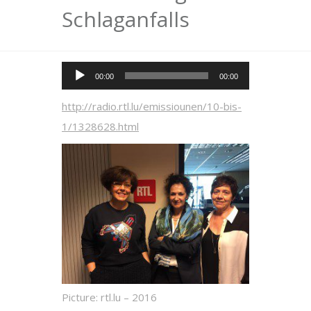
Schlaganfalls
Audio-
00:00
00:00
Player
http://radio.rtl.lu/emissiounen/10-bis-
1/1328628.html
Picture: rtl.lu – 2016