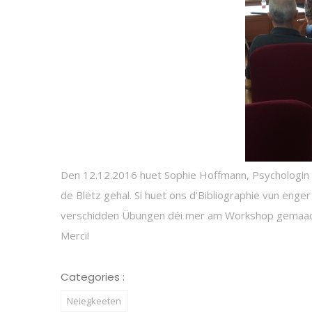
Den 12.12.2016 huet Sophie Hoffmann, Psychologin 
de Blëtz gehal. Si huet ons d’Bibliographie vun enge
verschidden Übungen déi mer am Workshop gemaach
Merci!
Categories :
Neiegkeeten