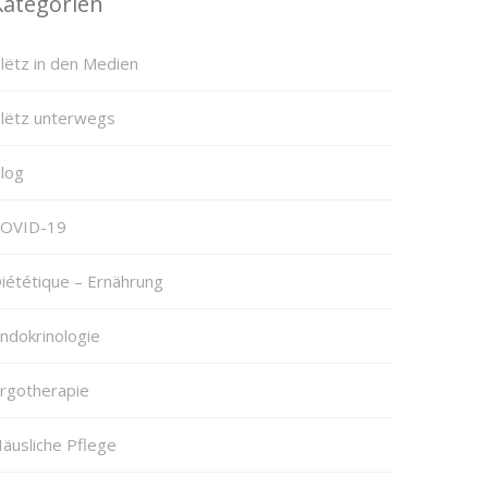
Kategorien
lëtz in den Medien
lëtz unterwegs
log
OVID-19
iététique – Ernährung
ndokrinologie
rgotherapie
äusliche Pflege