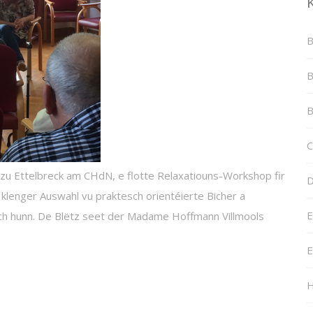
B
B
B
C
zu Ettelbreck am CHdN, e flotte Relaxatiouns-Workshop fir
D
r klenger Auswahl vu praktesch orientéierte Bicher a
E
 hunn. De Blëtz seet der Madame Hoffmann Villmools
E
H