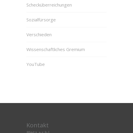
Schecküberreichungen
Sozialfürsorge
Verschieden
Wissenschaftliches Gremium
YouTube
Kontakt
Blëtz a.s.b.l.