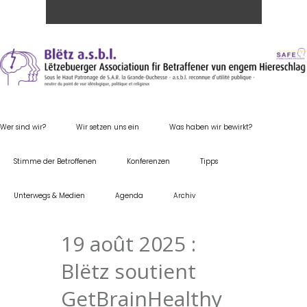
Wer sind wir?
Wir setzen uns ein
Was haben wir bewirkt?
Stimme der Betroffenen
Konferenzen
Tipps
Unterwegs & Medien
Agenda
Archiv
19 août 2025 :
Blëtz soutient
GetBrainHealthy