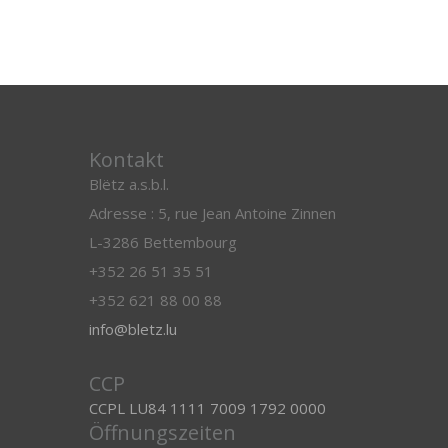
Kontakt
Blëtz a.s.b.l.
Adresse : 5, rue Jean Antoine Zinnen
L-3286 Bettembourg
+352 26 51 35 51
+352 621 88 00 88
info@bletz.lu
CCP
CCPL LU84 1111 7009 1792 0000
Öffnungszeiten