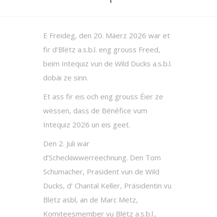
E Freideg, den 20. Mäerz 2026 war et
fir d’Blëtz a.s.b.l. eng grouss Freed,
beim Intequiz vun de Wild Ducks a.s.b.l.
dobäi ze sinn.
Et ass fir eis och eng grouss Éier ze
wëssen, dass de Bénéfice vum
Intequiz 2026 un eis geet.
Den 2. Juli war
d’Scheckiwwerreechnung. Den Tom
Schumacher, Prasident vun de Wild
Ducks, d‘ Chantal Keller, Präsidentin vu
Blëtz asbl, an de Marc Metz,
Komiteesmember vu Blëtz a.s.b.l.,