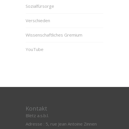
Sozialfürsorge
Verschieden
Wissenschaftliches Gremium
YouTube
Kontakt
Blëtz a.s.b.l.
Adresse : 5, rue Jean Antoine Zinnen