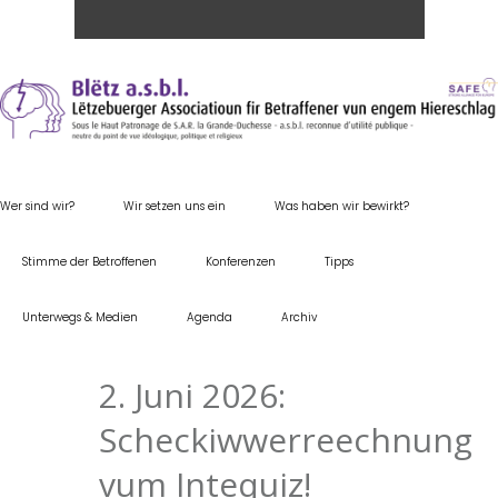
Wer sind wir?
Wir setzen uns ein
Was haben wir bewirkt?
Stimme der Betroffenen
Konferenzen
Tipps
Unterwegs & Medien
Agenda
Archiv
2. Juni 2026:
Scheckiwwerreechnung
vum Intequiz!