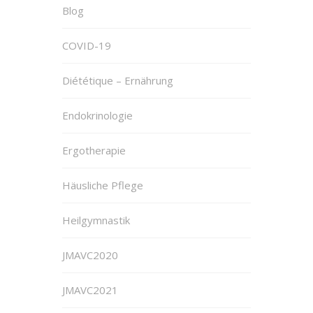
Blog
COVID-19
Diététique – Ernährung
Endokrinologie
Ergotherapie
Häusliche Pflege
Heilgymnastik
JMAVC2020
JMAVC2021