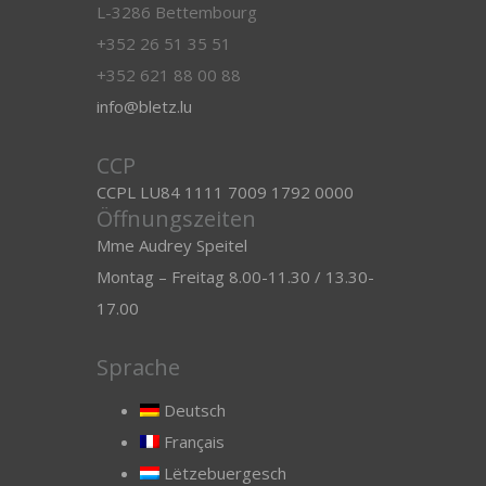
L-3286 Bettembourg
+352 26 51 35 51
+352 621 88 00 88
info@bletz.lu
CCP
CCPL LU84 1111 7009 1792 0000
Öffnungszeiten
Mme Audrey Speitel
Montag – Freitag 8.00-11.30 / 13.30-
17.00
Sprache
Deutsch
Français
Lëtzebuergesch