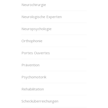
Neurochirurgie
Neurologische Experten
Neuropsychologie
Orthophonie
Portes Ouvertes
Prävention
Psychomotorik
Rehabilitation
Schecküberreichungen