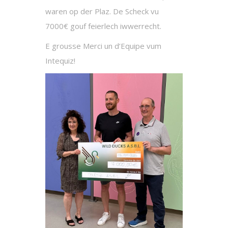
waren op der Plaz. De Scheck vu
7000€ gouf feierlech iwwerrecht.
E grousse Merci un d’Equipe vum
Intequiz!