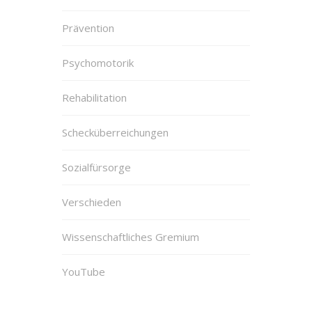
Prävention
Psychomotorik
Rehabilitation
Schecküberreichungen
Sozialfürsorge
Verschieden
Wissenschaftliches Gremium
YouTube