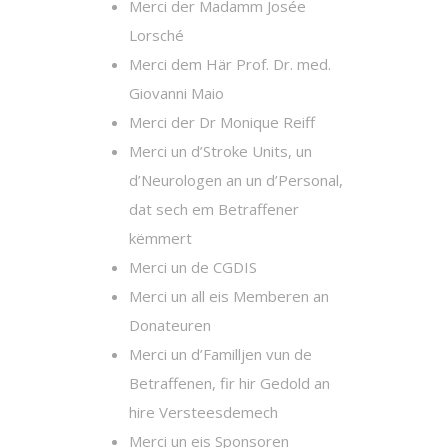
Merci der Madamm Josée
Lorsché
Merci dem Här Prof. Dr. med.
Giovanni Maio
Merci der Dr Monique Reiff
Merci un d’Stroke Units, un
d’Neurologen an un d’Personal,
dat sech em Betraffener
këmmert
Merci un de CGDIS
Merci un all eis Memberen an
Donateuren
Merci un d’Familljen vun de
Betraffenen, fir hir Gedold an
hire Versteesdemech
Merci un eis Sponsoren