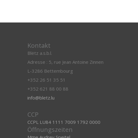
Kontakt
Blëtz a.s.b.l.
Adresse : 5, rue Jean Antoine Zinnen
L-3286 Bettembourg
+352 26 51 35 51
+352 621 88 00 88
info@bletz.lu
CCP
CCPL LU84 1111 7009 1792 0000
Öffnungszeiten
Mme Audrey Speitel