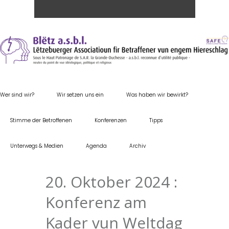
Wer sind wir?
Wir setzen uns ein
Was haben wir bewirkt?
Stimme der Betroffenen
Konferenzen
Tipps
Unterwegs & Medien
Agenda
Archiv
20. Oktober 2024 :
Konferenz am
Kader vun Weltdag