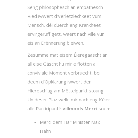
Seng philosophesch an empathesch
Ried iwwert d’Verletzlechkeet vum
Mënsch, déi duerch eng Krankheet
ervirgeruff gëtt, wäert nach ville vun
eis an Erënnerung bleiwen.
Zesumme mat eisem Éieregaascht an
all eise Gäscht hu mir e flotten a
conviviale Moment verbruecht, bei
deem d’Opklärung iwwert den
Hiereschlag am Mëttelpunkt stoung.
Un dëser Plaz wëlle mir nach eng Kéier
alle Participantë
villmools Merci
soen:
Merci dem Här Minister Max
Hahn