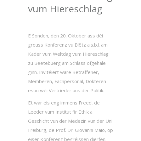
vum Hiereschlag
E Sonden, den 20. Oktober ass déi
grouss Konferenz vu Blëtz a.s.b.l. am
Kader vum Weltdag vum Hiereschlag
zu Beetebuerg am Schlass ofgehale
ginn. Invitéiert ware Betraffener,
Memberen, Fachpersonal, Dokteren
esou wéi Vertrieder aus der Politik.
Et war eis eng immens Freed, de
Leeder vum Institut fir Ethik a
Geschicht vun der Medezin vun der Uni
Freiburg, de Prof. Dr. Giovanni Maio, op
eiser Konferenz begréissen dierfen.