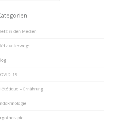
Kategorien
lëtz in den Medien
lëtz unterwegs
log
OVID-19
iététique – Ernährung
ndokrinologie
rgotherapie