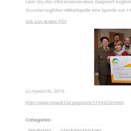
Léon Ury des Interessenvereines Gasperich begleite
Grossherzoglichen Militärkapelle eine Spende von 14
Link zum Artikel: PDF
(c) mywort.lu, 2016
http://www.mywort.lu/gasperich/51944220.html
Categories :
Neiegkeeten
Schecküberreichungen