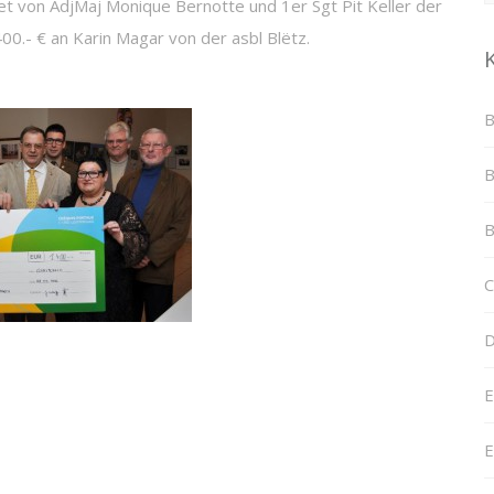
t von AdjMaj Monique Bernotte und 1er Sgt Pit Keller der
00.- € an Karin Magar von der asbl Blëtz.
B
B
B
C
D
E
E