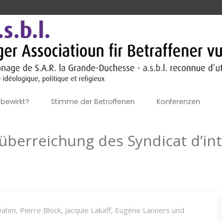
bewirkt?
Stimme der Betroffenen
Konferenzen
küberreichung des Syndicat d’in
S
ahm, Pierre Block, Jacquie Lakaff, Eugène Lanners und
n