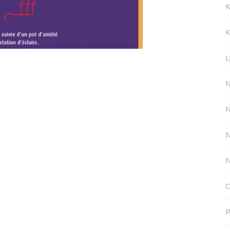
K
K
L
N
N
N
N
O
P