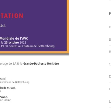
B
B
B
C
D
E
E