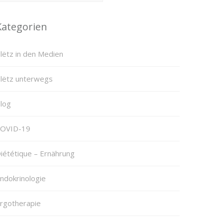
Kategorien
lëtz in den Medien
lëtz unterwegs
log
OVID-19
iététique – Ernährung
ndokrinologie
rgotherapie