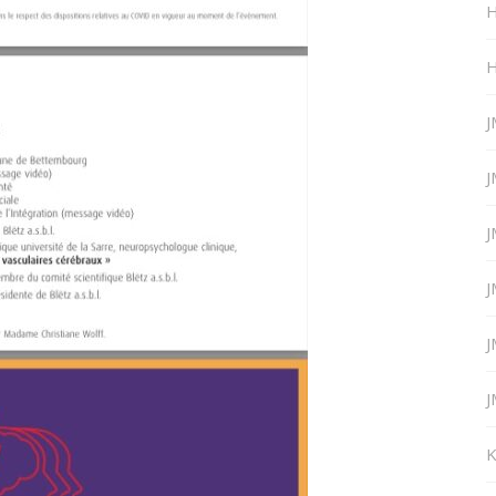
H
H
J
J
J
J
J
J
K