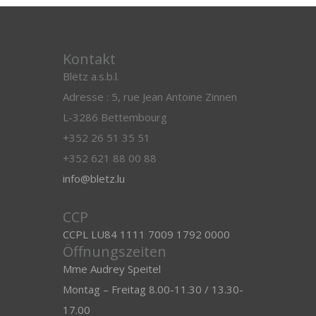
Kontakt
Blëtz a.s.b.l.
Adresse : 5, rue Jean Antoine Zinnen
L-3286 Bettembourg
+352 26 51 35 51
+352 621 88 00 88
info@bletz.lu
CCP
CCPL LU84 1111 7009 1792 0000
Öffnungszeiten
Mme Audrey Speitel
Montag – Freitag 8.00-11.30 / 13.30-
17.00