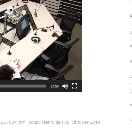
B
B
B
C
24:58
D
E
E
/1257004.html
, consultéiert, den 29. Oktober 2018