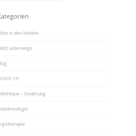
Kategorien
lëtz in den Medien
lëtz unterwegs
log
OVID-19
iététique – Ernährung
ndokrinologie
rgotherapie