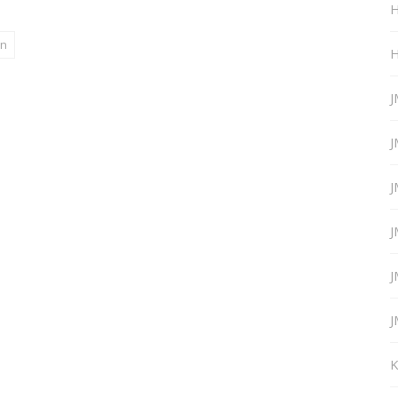
H
en
H
J
J
J
J
J
J
K