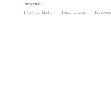
Categories :
Blëtz in den Medien
Blëtz unterwegs
Neiegkeet