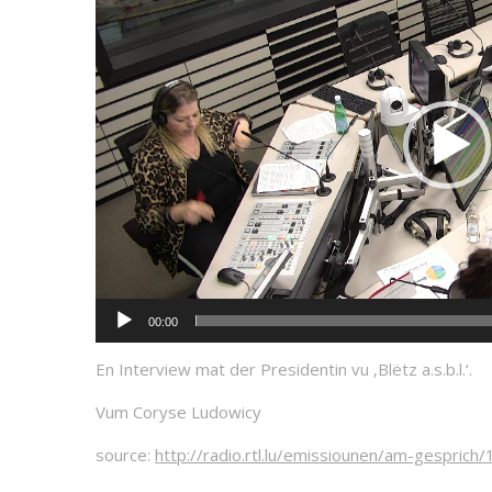
00:00
En Interview mat der Presidentin vu ‚Blëtz a.s.b.l.‘.
Vum Coryse Ludowicy
source:
http://radio.rtl.lu/emissiounen/am-gesprich