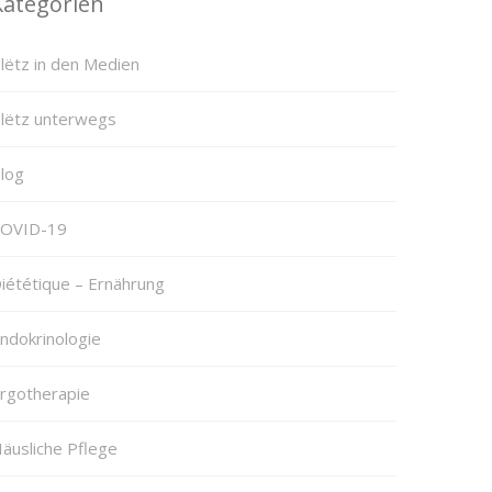
Kategorien
lëtz in den Medien
lëtz unterwegs
log
OVID-19
iététique – Ernährung
ndokrinologie
rgotherapie
äusliche Pflege