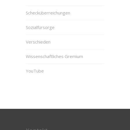
Schecküberreichungen
Sozialfürsorge
Verschieden
Wissenschaftliches Gremium
YouTube