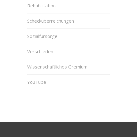
Rehabilitation
Schecküberreichungen
Sozialfürsorge
Verschieden
Wissenschaftliches Gremium
YouTube