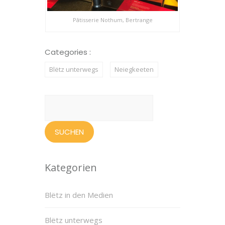
Pâtisserie Nothum, Bertrange
Categories :
Blëtz unterwegs
Neiegkeeten
Suchen
nach:
Kategorien
Blëtz in den Medien
Blëtz unterwegs