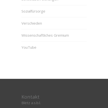
Sozialfürsorge
Verschieden
Wissenschaftliches Gremium
YouTube
Kontakt
Blëtz a.s.b.l.