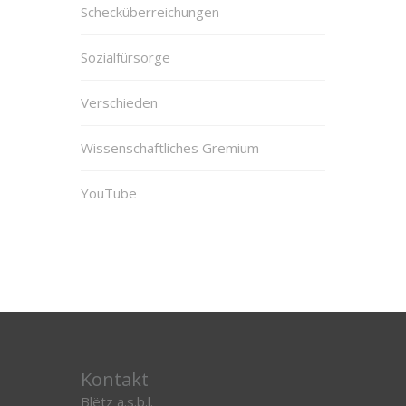
Schecküberreichungen
Sozialfürsorge
Verschieden
Wissenschaftliches Gremium
YouTube
Kontakt
Blëtz a.s.b.l.