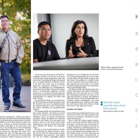
B
B
B
C
D
E
E