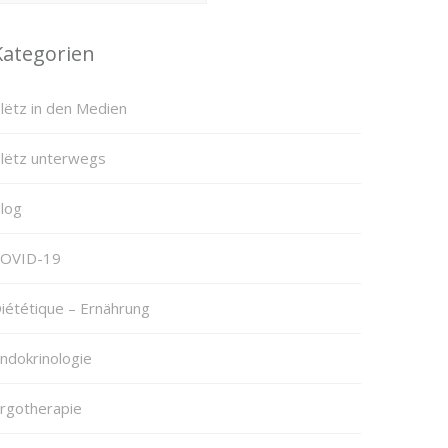
Kategorien
lëtz in den Medien
lëtz unterwegs
log
OVID-19
iététique – Ernährung
ndokrinologie
rgotherapie