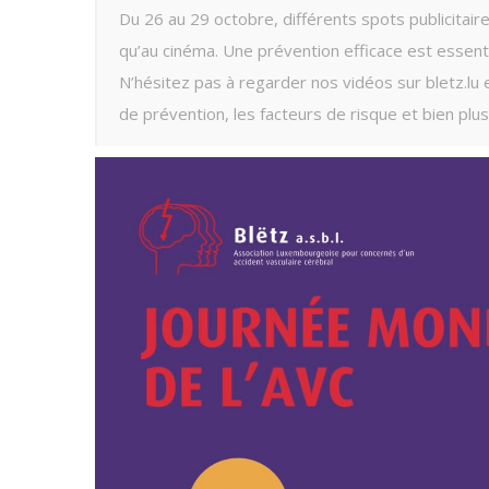
Du 26 au 29 octobre, différents spots publicitaire
qu’au cinéma. Une prévention efficace est essent
N’hésitez pas à regarder nos vidéos sur bletz.lu 
de prévention, les facteurs de risque et bien plus