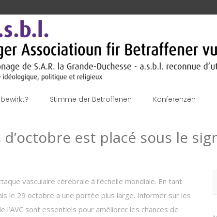
bewirkt?
Stimme der Betroffenen
Konferenzen
d’octobre est placé sous le sign
S
attaque vasculaire cérébrale à l’échelle mondiale. En tant
n
mais le 29 octobre a une portée plus large. Informer sur les
de l’AVC sont essentiels pour améliorer les chances de