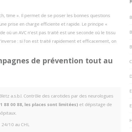
ech, time ». Il permet de se poser les bonnes questions
B
ne prise en charge efficiente et rapide. Le principe «
B
de où un AVC n’est pas traité est une seconde où le tissu
nverse : si l’on est traité rapidement et efficacement, on
B
campagnes de prévention tout au
C
D
E
tz a.s.b.l. Contrôle des carotides par des neurologues
 88 00 88, les places sont limitées)
et dépistage de
E
hôpitaux.
H
 24/10 au CHL