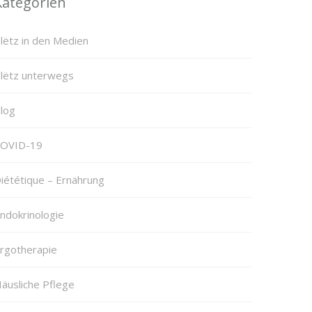
Kategorien
lëtz in den Medien
lëtz unterwegs
log
OVID-19
iététique – Ernährung
ndokrinologie
rgotherapie
äusliche Pflege