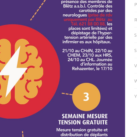
P
R
S
S
V
W
Y