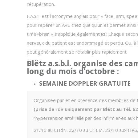
récupération.
F.A.S.T est l’acronyme anglais pour « face, arm, spe
pour repérer un AVC chez quelqu’un et permet ainsi u
time=brain » s’applique également ici : Chaque secon
nerveux du patient est endommagé et perdu. Ou, à l’i
peut généralement se rétablir plus rapidement.
Blëtz a.s.b.l. organise des 
long du mois d’octobre :
SEMAINE DOPPLER GRATUITE
Organisée par et en présence des membres de Blë
(prise de rdv uniquement par Blëtz au Tél. 621
l’hypertension artérielle par des infirmier·es aux 
21/10 au CHdN, 22/10 au CHEM, 23/10 aux HRS,