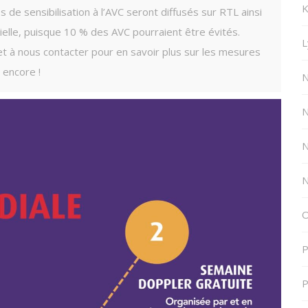
K
s de sensibilisation à l’AVC seront diffusés sur RTL ainsi
ielle, puisque 10 % des AVC pourraient être évités.
L
et à nous contacter pour en savoir plus sur les mesures
 encore !
N
N
N
N
O
P
P