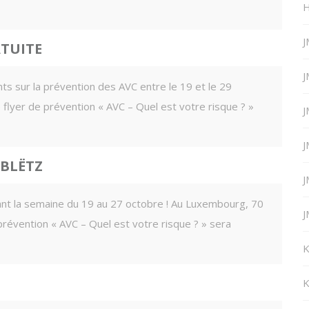
H
J
TUITE
J
nts sur la prévention des AVC entre le 19 et le 29
lyer de prévention « AVC – Quel est votre risque ? »
J
J
 BLËTZ
J
ndant la semaine du 19 au 27 octobre ! Au Luxembourg, 70
J
e prévention « AVC – Quel est votre risque ? » sera
K
K