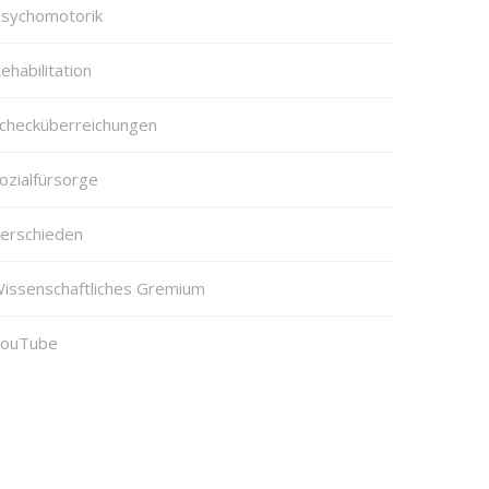
sychomotorik
ehabilitation
checküberreichungen
ozialfürsorge
erschieden
issenschaftliches Gremium
ouTube