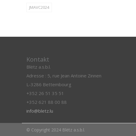
JMAVC2024
Kontakt
Blëtz a.s.b.l.
Adresse : 5, rue Jean Antoine Zinnen
L-3286 Bettembourg
+352 26 51 35 51
+352 621 88 00 88
info@bletz.lu
© Copyright 2024 Blëtz a.s.b.l.