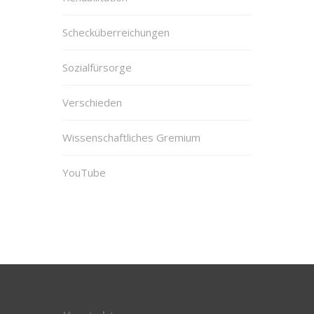
Schecküberreichungen
Sozialfürsorge
Verschieden
Wissenschaftliches Gremium
YouTube