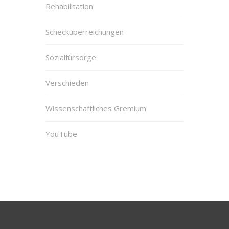
Rehabilitation
Schecküberreichungen
Sozialfürsorge
Verschieden
Wissenschaftliches Gremium
YouTube